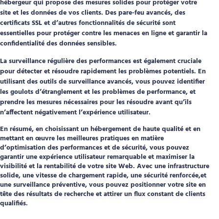
hébergeur qui propose des mesures solides pour protéger votre
site et les données de vos clients. Des pare-feu avancés, des
certificats SSL et d’autres fonctionnalités de sécurité sont
essentielles pour protéger contre les menaces en ligne et garantir la
confidentialité des données sensibles.
La surveillance régulière des performances est également cruciale
pour détecter et résoudre rapidement les problèmes potentiels. En
utilisant des outils de surveillance avancés, vous pouvez identifier
les goulots d’étranglement et les problèmes de performance, et
prendre les mesures nécessaires pour les résoudre avant qu’ils
n’affectent négativement l’expérience utilisateur.
En résumé, en choisissant un hébergement de haute qualité et en
mettant en œuvre les meilleures pratiques en matière
d’optimisation des performances et de sécurité, vous pouvez
garantir une expérience utilisateur remarquable et maximiser la
visibilité et la rentabilité de votre site Web. Avec une infrastructure
solide, une vitesse de chargement rapide, une sécurité renforcée,et
une
surveillance préventive
, vous pouvez positionner votre site en
tête des résultats de recherche et attirer un flux constant de clients
qualifiés.