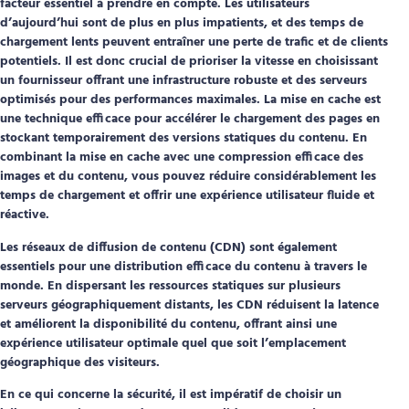
facteur essentiel à prendre en compte. Les utilisateurs
d’aujourd’hui sont de plus en plus impatients, et des temps de
chargement lents peuvent entraîner une perte de trafic et de clients
potentiels. Il est donc crucial de prioriser la vitesse en choisissant
un fournisseur offrant une infrastructure robuste et des serveurs
optimisés pour des performances maximales. La mise en cache est
une technique efficace pour accélérer le chargement des pages en
stockant temporairement des versions statiques du contenu. En
combinant la mise en cache avec une compression efficace des
images et du contenu, vous pouvez réduire considérablement les
temps de chargement et offrir une expérience utilisateur fluide et
réactive.
Les réseaux de diffusion de contenu (CDN) sont également
essentiels pour une distribution efficace du contenu à travers le
monde. En dispersant les ressources statiques sur plusieurs
serveurs géographiquement distants, les CDN réduisent la latence
et améliorent la disponibilité du contenu, offrant ainsi une
expérience utilisateur optimale quel que soit l’emplacement
géographique des visiteurs.
En ce qui concerne la sécurité, il est impératif de choisir un