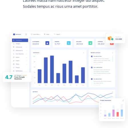
Laoreet massa nam nascetur integer dui aliquet.
Sodales tempus ac risus urna amet porttitor.