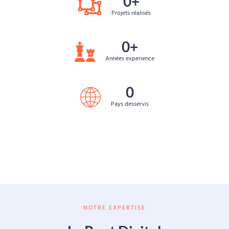
0
+
Projets réalisés
0
+
Années experience
0
Pays desservis
NOTRE EXPERTISE