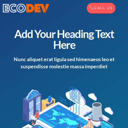
CALL US
Add Your Heading Text
Here
Nunc aliquet erat ligula sed himenaeos leo et
suspendisse molestie massa imperdiet